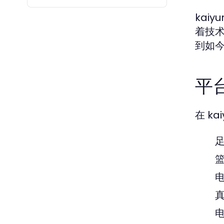
kai
着技术
到如今
平
在 k