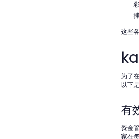
这些
k
为了在
以下
有
资金
家在