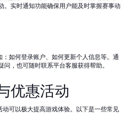
动。实时通知功能确保用户能及时掌握赛事动
，例如：如何登录账户、如何更新个人信息等。通
疑问，也可随时联系平台客服获得帮助。
金与优惠活动
优惠活动可以极大提高游戏体验。以下是一些常见