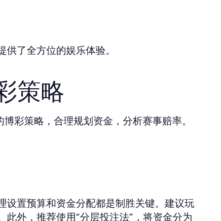
提供了全方位的娱乐体验。
博彩策略
有效的博彩策略，合理规划资金，分析赛事赔率。
理设置预算和资金分配都是制胜关键。建议玩
。此外，推荐使用“分层投注法”，将资金分为