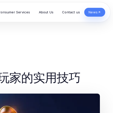
Consumer Services
About Us
Contact us
News
业玩家的实用技巧