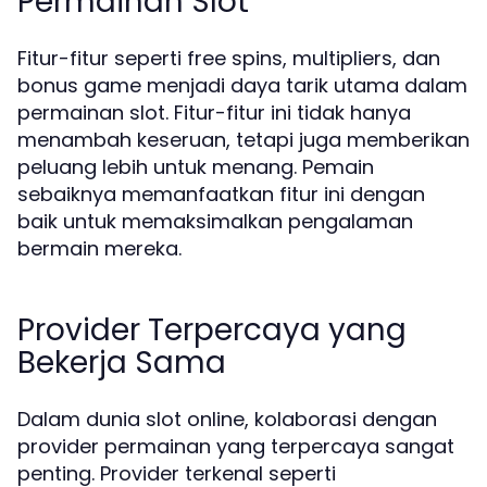
Permainan Slot
Fitur-fitur seperti free spins, multipliers, dan
bonus game menjadi daya tarik utama dalam
permainan slot. Fitur-fitur ini tidak hanya
menambah keseruan, tetapi juga memberikan
peluang lebih untuk menang. Pemain
sebaiknya memanfaatkan fitur ini dengan
baik untuk memaksimalkan pengalaman
bermain mereka.
Provider Terpercaya yang
Bekerja Sama
Dalam dunia slot online, kolaborasi dengan
provider permainan yang terpercaya sangat
penting. Provider terkenal seperti