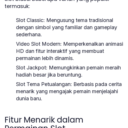
termasuk:
Slot Classic:
Mengusung tema tradisional
dengan simbol yang familiar dan gameplay
sederhana.
Video Slot Modern:
Memperkenalkan animasi
HD dan fitur interaktif yang membuat
permainan lebih dinamis.
Slot Jackpot:
Memungkinkan pemain meraih
hadiah besar jika beruntung.
Slot Tema Petualangan:
Berbasis pada cerita
menarik yang mengajak pemain menjelajahi
dunia baru.
Fitur Menarik dalam