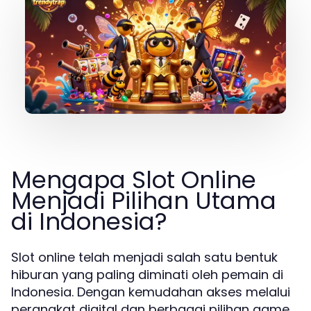
Mengapa Slot Online
Menjadi Pilihan Utama
di Indonesia?
Slot online telah menjadi salah satu bentuk
hiburan yang paling diminati oleh pemain di
Indonesia. Dengan kemudahan akses melalui
perangkat digital dan berbagai pilihan game