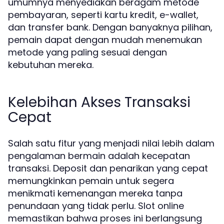
umumnya menyediakan beragam metode
pembayaran, seperti kartu kredit, e-wallet,
dan transfer bank. Dengan banyaknya pilihan,
pemain dapat dengan mudah menemukan
metode yang paling sesuai dengan
kebutuhan mereka.
Kelebihan Akses Transaksi
Cepat
Salah satu fitur yang menjadi nilai lebih dalam
pengalaman bermain adalah kecepatan
transaksi. Deposit dan penarikan yang cepat
memungkinkan pemain untuk segera
menikmati kemenangan mereka tanpa
penundaan yang tidak perlu. Slot online
memastikan bahwa proses ini berlangsung