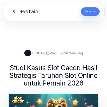
Reefwin
R
News
Judith Hill
·
May 8, 2026
·
Gambling
J
Studi Kasus Slot Gacor: Hasil
Strategis Taruhan Slot Online
untuk Pemain 2026