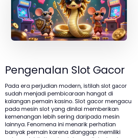
Pengenalan Slot Gacor
Pada era perjudian modern, istilah
slot gacor
sudah menjadi pembicaraan hangat di
kalangan pemain kasino. Slot gacor mengacu
pada mesin slot yang dinilai memberikan
kemenangan lebih sering daripada mesin
lainnya. Fenomena ini menarik perhatian
banyak pemain karena dianggap memiliki