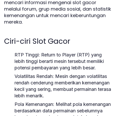
mencari informasi mengenai slot gacor
melalui forum, grup media sosial, dan statistik
kemenangan untuk mencari keberuntungan
mereka.
Ciri-ciri Slot Gacor
RTP Tinggi:
Return to Player (RTP) yang
lebih tinggi berarti mesin tersebut memiliki
potensi pembayaran yang lebih besar.
Volatilitas Rendah:
Mesin dengan volatilitas
rendah cenderung memberikan kemenangan
kecil yang sering, membuat permainan terasa
lebih menarik.
Pola Kemenangan:
Melihat pola kemenangan
berdasarkan data permainan sebelumnya