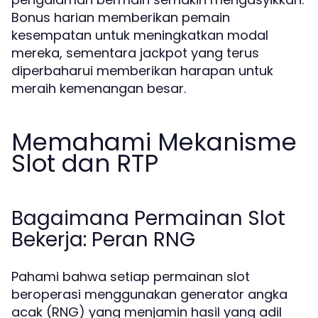
Bonus harian memberikan pemain
kesempatan untuk meningkatkan modal
mereka, sementara jackpot yang terus
diperbaharui memberikan harapan untuk
meraih kemenangan besar.
Memahami Mekanisme
Slot dan RTP
Bagaimana Permainan Slot
Bekerja: Peran RNG
Pahami bahwa setiap permainan slot
beroperasi menggunakan generator angka
acak (RNG) yang menjamin hasil yang adil