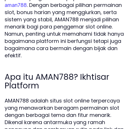
. Dengan berbagai pilihan permainan
aman788
slot, bonus harian yang menggiurkan, serta
sistem yang stabil, AMAN788 menjadi pilihan
menarik bagi para penggemar slot online.
Namun, penting untuk memahami tidak hanya
bagaimana platform ini berfungsi tetapi juga
bagaimana cara bermain dengan bijak dan
efektif.
Apa itu AMAN788? Ikhtisar
Platform
AMAN788 adalah situs slot online terpercaya
yang menawarkan beragam permainan slot
dengan berbagai tema dan fitur menarik.
Dikenal karena antarmuka yang ramah