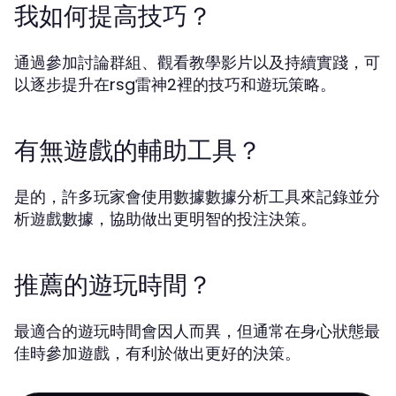
我如何提高技巧？
通過參加討論群組、觀看教學影片以及持續實踐，可
以逐步提升在rsg雷神2裡的技巧和遊玩策略。
有無遊戲的輔助工具？
是的，許多玩家會使用數據數據分析工具來記錄並分
析遊戲數據，協助做出更明智的投注決策。
推薦的遊玩時間？
最適合的遊玩時間會因人而異，但通常在身心狀態最
佳時參加遊戲，有利於做出更好的決策。