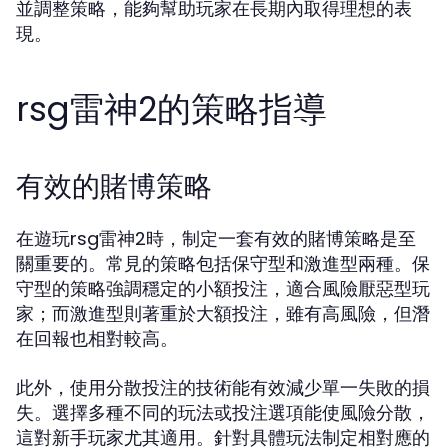
並調整策略，能夠幫助玩家在長期內取得理想的表
現。
rsg雷神2的策略指導
有效的賭博策略
在遊玩rsg雷神2時，制定一套有效的賭博策略是至
關重要的。常見的策略包括保守型和激進型兩種。保
守型的策略強調穩定的小額投注，適合風險厭惡型玩
家；而激進型則著重於大額投注，雖有高風險，但潛
在回報也相對較高。
此外，使用分散投注的技術能有效減少單一失敗的損
失。選擇多種不同的玩法或投注選項能使風險分散，
這對新手玩家尤其適用。針對具體玩法制定相對應的