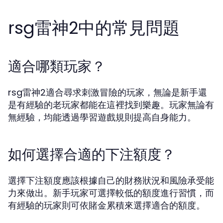
rsg雷神2中的常見問題
適合哪類玩家？
rsg雷神2適合尋求刺激冒險的玩家，無論是新手還
是有經驗的老玩家都能在這裡找到樂趣。玩家無論有
無經驗，均能透過學習遊戲規則提高自身能力。
如何選擇合適的下注額度？
選擇下注額度應該根據自己的財務狀況和風險承受能
力來做出。新手玩家可選擇較低的額度進行習慣，而
有經驗的玩家則可依賭金累積來選擇適合的額度。