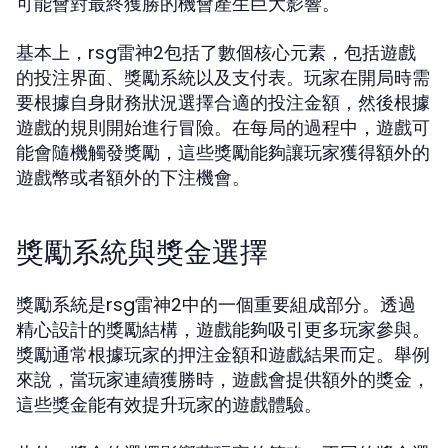
可能會對最終獲勝的機會產生巨大影響。
基本上，rsg雷神2包括了數個核心元素，包括遊戲
的投注界面、獎勵系統以及支付表。玩家在開局時需
要根據自身財務狀況選擇合適的投注金額，然後根據
遊戲的規則開始進行冒險。在每局的過程中，遊戲可
能會隨機觸發獎勵，這些獎勵能夠讓玩家獲得額外的
遊戲幣或者額外的下注機會。
獎勵系統與獎金選擇
獎勵系統是rsg雷神2中的一個重要組成部分。透過
精心設計的獎勵結構，遊戲能夠吸引更多玩家參與。
獎勵通常根據玩家的押注金額和遊戲結果而定。舉例
來說，當玩家連續獲勝時，遊戲會提供額外的獎金，
這些獎金能有效提升玩家的遊戲體驗。