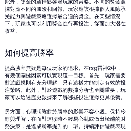
此外，獎金的選擇影響著玩家的策略。不同的獎金選
擇對應不同的風險和回報。玩家應該根據個人風險承
受能力與遊戲策略選擇最合適的獎金。在某些情況
下，玩家也可以利用獎金進行再投注，從而加大潛在
收益。
如何提高勝率
提高勝率無疑是每位玩家的追求。在rsg雷神2中，
有幾個關鍵因素可以實現這一目標。首先，玩家需要
對遊戲規則有充分理解，只有這樣才能制定有效的投
注策略。此外，對於遊戲的數據分析也至關重要，玩
家可以透過歷史數據來了解哪些投注選擇更具優勢。
另方面，心理狀態對於勝率的影響不容小覷。保持冷
靜與理智，在面對連敗時不輕易心亂或做出極端的財
務決策，是達成勝率提升的一環。持續評估遊戲表現