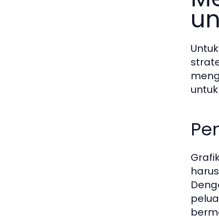
un
Untuk
strat
mengh
untuk
Pen
Grafi
harus
Denga
pelua
berma