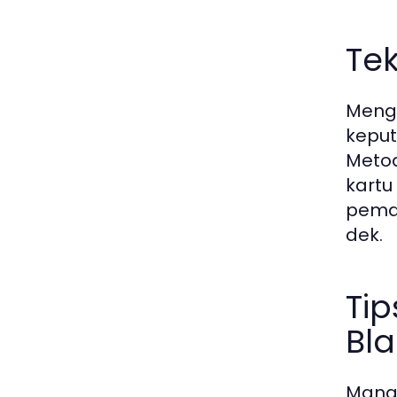
Te
Mengh
keput
Metod
kartu
pemai
dek.
Ti
Bla
Manaj