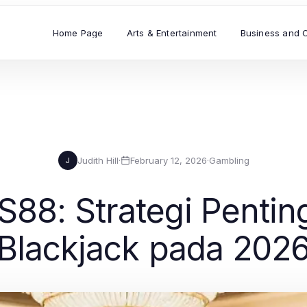
Home Page
Arts & Entertainment
Business and 
Judith Hill
·
February 12, 2026
·
Gambling
J
8: Strategi Pentin
Blackjack pada 202