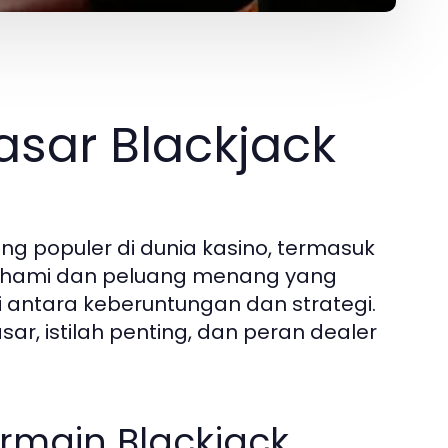
ar Blackjack
ng populer di dunia kasino, termasuk
ahami dan peluang menang yang
i antara keberuntungan dan strategi.
r, istilah penting, dan peran dealer
ermain Blackjack