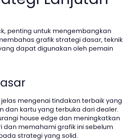
ck, penting untuk mengembangkan
 membahas grafik strategi dasar, teknik
 yang dapat digunakan oleh pemain
Dasar
jelas mengenai tindakan terbaik yang
n dan kartu yang terbuka dari dealer.
gurangi house edge dan meningkatkan
i dan memahami grafik ini sebelum
ada strategi yang solid.