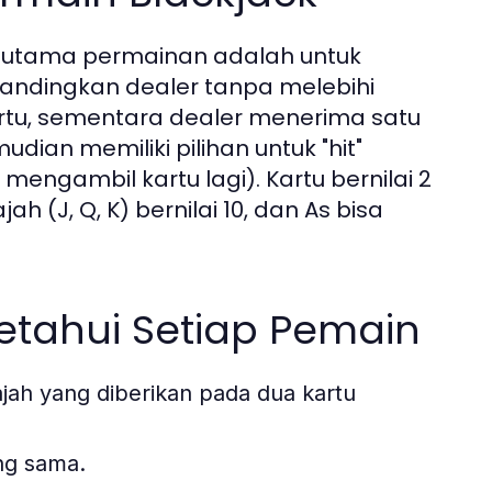
n utama permainan adalah untuk
dibandingkan dealer tanpa melebihi
rtu, sementara dealer menerima satu
dian memiliki pilihan untuk "hit"
engambil kartu lagi). Kartu bernilai 2
h (J, Q, K) bernilai 10, dan As bisa
ketahui Setiap Pemain
ajah yang diberikan pada dua kartu
ng sama.