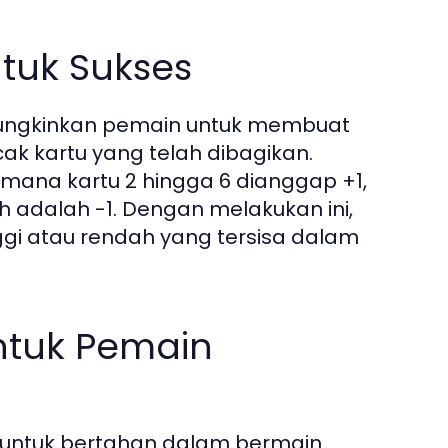
tuk Sukses
mungkinkan pemain untuk membuat
ak kartu yang telah dibagikan.
 mana kartu 2 hingga 6 dianggap +1,
ah adalah -1. Dengan melakukan ini,
gi atau rendah yang tersisa dalam
ntuk Pemain
g untuk bertahan dalam bermain