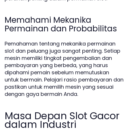
Memahami Mekanika
Permainan dan Probabilitas
Pemahaman tentang mekanika permainan
slot dan peluang juga sangat penting. Setiap
mesin memiliki tingkat pengembalian dan
pembayaran yang berbeda, yang harus
dipahami pemain sebelum memutuskan
untuk bermain. Pelajari rasio pembayaran dan
pastikan untuk memilih mesin yang sesuai
dengan gaya bermain Anda.
Masa Depan Slot Gacor
dalam Industri