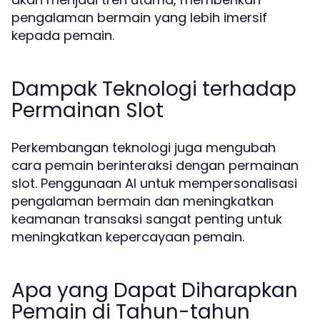
pengalaman bermain yang lebih imersif
kepada pemain.
Dampak Teknologi terhadap
Permainan Slot
Perkembangan teknologi juga mengubah
cara pemain berinteraksi dengan permainan
slot. Penggunaan AI untuk mempersonalisasi
pengalaman bermain dan meningkatkan
keamanan transaksi sangat penting untuk
meningkatkan kepercayaan pemain.
Apa yang Dapat Diharapkan
Pemain di Tahun-tahun