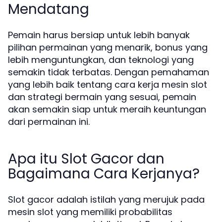
Mendatang
Pemain harus bersiap untuk lebih banyak
pilihan permainan yang menarik, bonus yang
lebih menguntungkan, dan teknologi yang
semakin tidak terbatas. Dengan pemahaman
yang lebih baik tentang cara kerja mesin slot
dan strategi bermain yang sesuai, pemain
akan semakin siap untuk meraih keuntungan
dari permainan ini.
Apa itu Slot Gacor dan
Bagaimana Cara Kerjanya?
Slot gacor adalah istilah yang merujuk pada
mesin slot yang memiliki probabilitas