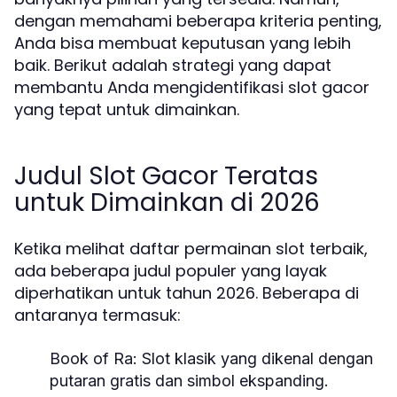
dengan memahami beberapa kriteria penting,
Anda bisa membuat keputusan yang lebih
baik. Berikut adalah strategi yang dapat
membantu Anda mengidentifikasi slot gacor
yang tepat untuk dimainkan.
Judul Slot Gacor Teratas
untuk Dimainkan di 2026
Ketika melihat daftar permainan slot terbaik,
ada beberapa judul populer yang layak
diperhatikan untuk tahun 2026. Beberapa di
antaranya termasuk:
Book of Ra:
Slot klasik yang dikenal dengan
putaran gratis dan simbol ekspanding.