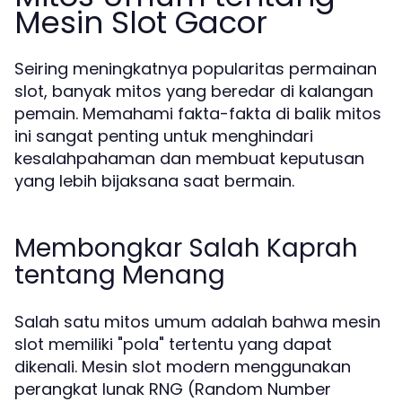
Mesin Slot Gacor
Seiring meningkatnya popularitas permainan
slot, banyak mitos yang beredar di kalangan
pemain. Memahami fakta-fakta di balik mitos
ini sangat penting untuk menghindari
kesalahpahaman dan membuat keputusan
yang lebih bijaksana saat bermain.
Membongkar Salah Kaprah
tentang Menang
Salah satu mitos umum adalah bahwa mesin
slot memiliki "pola" tertentu yang dapat
dikenali. Mesin slot modern menggunakan
perangkat lunak RNG (Random Number