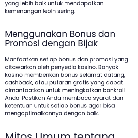
yang lebih baik untuk mendapatkan
kemenangan lebih sering.
Menggunakan Bonus dan
Promosi dengan Bijak
Manfaatkan setiap bonus dan promosi yang
ditawarkan oleh penyedia kasino. Banyak
kasino memberikan bonus selamat datang,
cashback, atau putaran gratis yang dapat
dimanfaatkan untuk meningkatkan bankroll
Anda. Pastikan Anda membaca syarat dan
ketentuan untuk setiap bonus agar bisa
mengoptimalkannya dengan baik.
Mitos Umum tentang