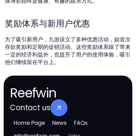
保博彩始终是健康、有趣的娱乐方式。
奖励体系与新用户优惠
为了吸引新用户，九游设立了多种优惠活动，如首次
存款奖励和定期的促销活动。这些奖励体系除了带来
一定的经济利益外，也提升了用户的使用体验，吸引
他们继续留在平台上。
Reefwin
Contact us
Home Page
News
FAQs
Jobs
info
@
reefwin.com