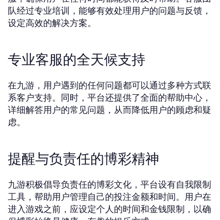
队经过专业培训，能够有效处理用户的问题与反馈，
设定高效的解决方案。
专业客服的全天候支持
在九游，用户遇到的任何问题都可以通过多种方式联
系客户支持。同时，平台还提供了全面的帮助中心，
详细解答用户的常见问题，从而降低用户的顾虑和疑
虑。
提醒与负责任的博彩精神
九游积极倡导负责任的博彩文化，平台设有自我限制
工具，帮助用户管理自己的投注金额和时间。用户在
进入游戏之前，应设定个人的时间和金钱限制，以确