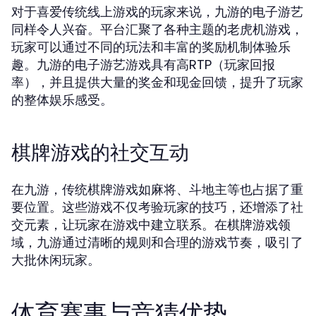
对于喜爱传统线上游戏的玩家来说，九游的电子游艺
同样令人兴奋。平台汇聚了各种主题的老虎机游戏，
玩家可以通过不同的玩法和丰富的奖励机制体验乐
趣。九游的电子游艺游戏具有高RTP（玩家回报
率），并且提供大量的奖金和现金回馈，提升了玩家
的整体娱乐感受。
棋牌游戏的社交互动
在九游，传统棋牌游戏如麻将、斗地主等也占据了重
要位置。这些游戏不仅考验玩家的技巧，还增添了社
交元素，让玩家在游戏中建立联系。在棋牌游戏领
域，九游通过清晰的规则和合理的游戏节奏，吸引了
大批休闲玩家。
体育赛事与竞猜优势