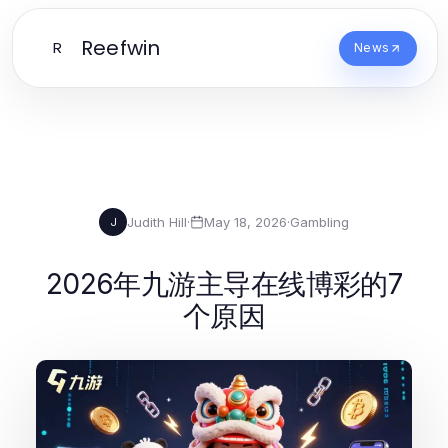
Reefwin
R
News
Judith Hill
·
May 18, 2026
·
Gambling
J
2026年九游主导在线博彩的7
个原因